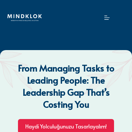
Skip
to
content
From Managing Tasks to
Leading People: The
Leadership Gap That’s
Costing You
Haydi Yolculuğunuzu Tasarlayalım!